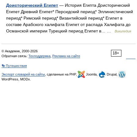
Доисторический Египет
— История Египта Доисторический
Египет Древний Египет* Персидский период* Эллинистический
период* Римский период* Византийский период* Египет в
составе Арабского халифата Египет от распада Халифата до
Османской империи Турецкий период Египет в… …
Википедия
© Академик, 2000-2026
18+
Обратная связь:
Техподдержка
,
Реклама на сайте
👣 Путешествия
Экспорт словарей на сайты
, сделанные на PHP,
Joomla,
Drupal,
WordPress, MODx.