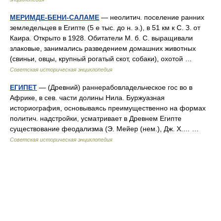
МЕРИМДЕ-БЕНИ-САЛАМЕ
— неолитич. поселение ранних
земледельцев в Египте (5 е тыс. до н. э.), в 51 км к С. З. от
Каира. Открыто в 1928. Обитатели М. б. С. выращивали
злаковые, занимались разведением домашних животных
(свиньи, овцы, крупный рогатый скот, собаки), охотой …
Советская историческая энциклопедия
ЕГИПЕТ
— (Древний) раннерабовладельческое гос во в
Африке, в сев. части долины Нила. Буржуазная
историография, основываясь преимущественно на формах
политич. надстройки, усматривает в Древнем Египте
существование феодализма (Э. Мейер (нем.), Дж. X.… …
Советская историческая энциклопедия