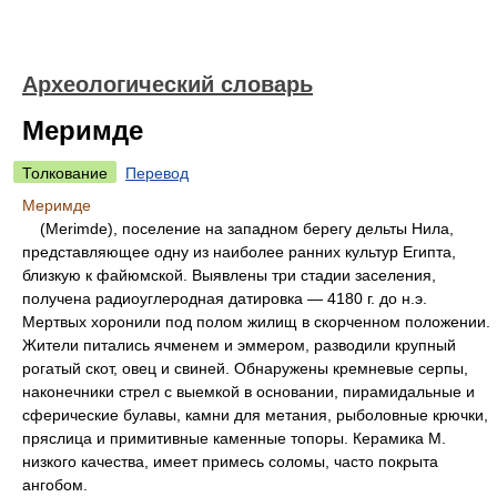
Археологический словарь
Меримде
Толкование
Перевод
Меримде
(Merimde), поселение на западном берегу дельты Нила,
представляющее одну из наиболее ранних культур Египта,
близкую к файюмской. Выявлены три стадии заселения,
получена радиоуглеродная датировка — 4180 г. до н.э.
Мертвых хоронили под полом жилищ в скорченном положении.
Жители питались ячменем и эммером, разводили крупный
рогатый скот, овец и свиней. Обнаружены кремневые серпы,
наконечники стрел с выемкой в основании, пирамидальные и
сферические булавы, камни для метания, рыболовные крючки,
пряслица и примитивные каменные топоры. Керамика М.
низкого качества, имеет примесь соломы, часто покрыта
ангобом.