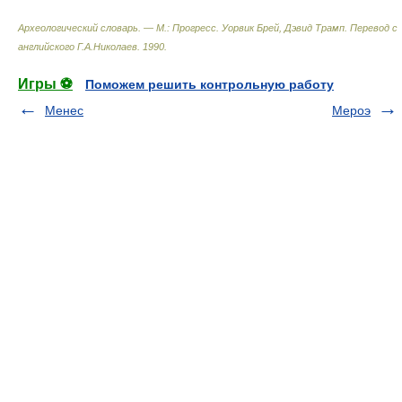
Археологический словарь. — М.: Прогресс
.
Уорвик Брей, Дэвид Трамп. Перевод с
английского Г.А.Николаев
.
1990
.
Игры ⚽
Поможем решить контрольную работу
Менес
Мероэ