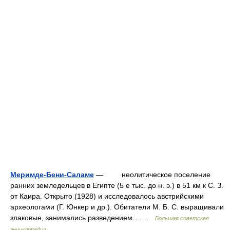
Меримде-Бени-Саламе
— неолитическое поселение
ранних земледельцев в Египте (5 е тыс. до н. э.) в 51 км к С. З.
от Каира. Открыто (1928) и исследовалось австрийскими
археологами (Г. Юнкер и др.). Обитатели М. Б. С. выращивали
злаковые, занимались разведением… …
Большая советская
энциклопедия