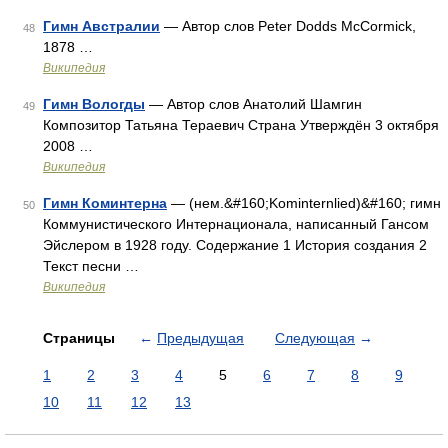
Гимн Австралии
— Автор слов Peter Dodds McCormick,
48
1878 …
Википедия
Гимн Вологды
— Автор слов Анатолий Шамгин
49
Композитор Татьяна Тераевич Страна Утверждён 3 октября
2008 …
Википедия
Гимн Коминтерна
— (нем.&#160;Kominternlied)&#160; гимн
50
Коммунистического Интернационала, написанный Гансом
Эйслером в 1928 году. Содержание 1 История создания 2
Текст песни …
Википедия
Страницы
←
Предыдущая
Следующая
→
1
2
3
4
5
6
7
8
9
10
11
12
13