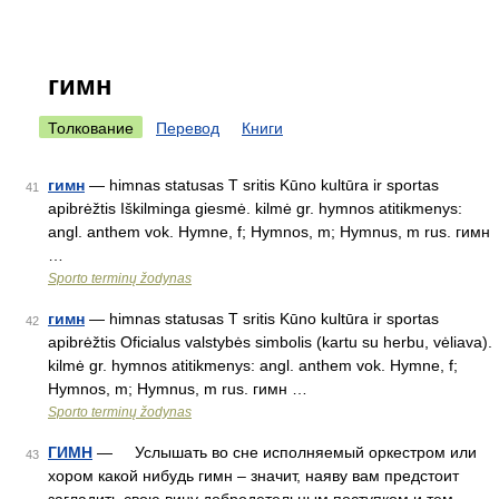
гимн
Толкование
Перевод
Книги
гимн
— himnas statusas T sritis Kūno kultūra ir sportas
41
apibrėžtis Iškilminga giesmė. kilmė gr. hymnos atitikmenys:
angl. anthem vok. Hymne, f; Hymnos, m; Hymnus, m rus. гимн
…
Sporto terminų žodynas
гимн
— himnas statusas T sritis Kūno kultūra ir sportas
42
apibrėžtis Oficialus valstybės simbolis (kartu su herbu, vėliava).
kilmė gr. hymnos atitikmenys: angl. anthem vok. Hymne, f;
Hymnos, m; Hymnus, m rus. гимн …
Sporto terminų žodynas
ГИМН
— Услышать во сне исполняемый оркестром или
43
хором какой нибудь гимн – значит, наяву вам предстоит