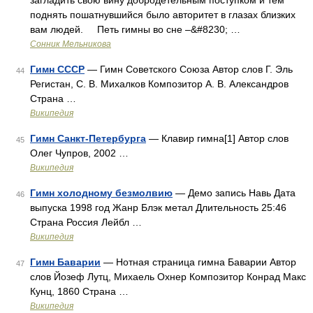
загладить свою вину добродетельным поступком и тем
поднять пошатнувшийся было авторитет в глазах близких
вам людей. Петь гимны во сне –&#8230; …
Сонник Мельникова
Гимн СССР
— Гимн Советского Союза Автор слов Г. Эль
44
Регистан, С. В. Михалков Композитор А. В. Александров
Страна …
Википедия
Гимн Санкт-Петербурга
— Клавир гимна[1] Автор слов
45
Олег Чупров, 2002 …
Википедия
Гимн холодному безмолвию
— Демо запись Навь Дата
46
выпуска 1998 год Жанр Блэк метал Длительность 25:46
Страна Россия Лейбл …
Википедия
Гимн Баварии
— Нотная страница гимна Баварии Автор
47
слов Йозеф Лутц, Михаель Охнер Композитор Конрад Макс
Кунц, 1860 Страна …
Википедия